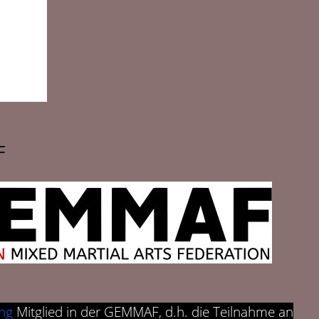
F
ng
Mitglied in der GEMMAF, d.h. die Teilnahme an