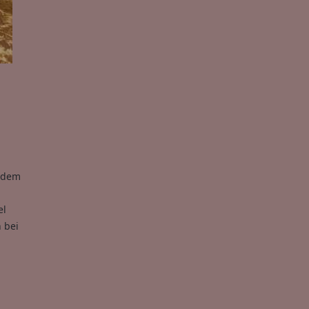
t dem
el
 bei