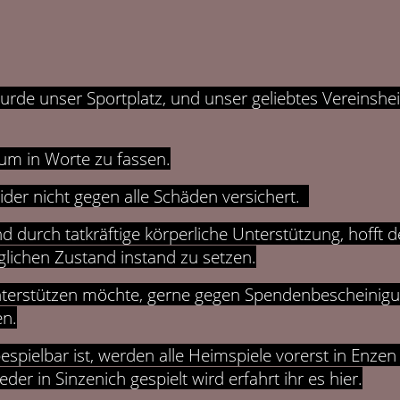
rde unser Sportplatz, und unser geliebtes Vereinshe
um in Worte zu fassen.
leider nicht gegen alle Schäden versichert.
nd durch tatkräftige körperliche Unterstützung, hofft d
glichen Zustand instand zu setzen.
l unterstützen möchte, gerne gegen Spendenbescheinigu
en.
bespielbar ist, werden alle Heimspiele vorerst in Enzen
r in Sinzenich gespielt wird erfahrt ihr es hier.