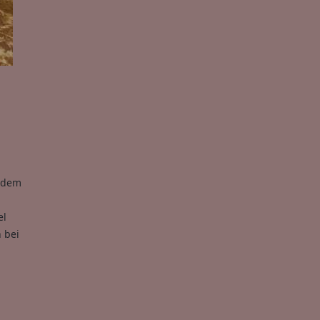
t dem
el
 bei