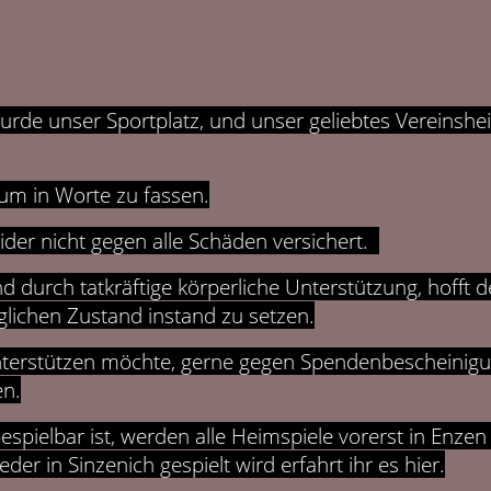
rde unser Sportplatz, und unser geliebtes Vereinshe
um in Worte zu fassen.
leider nicht gegen alle Schäden versichert.
nd durch tatkräftige körperliche Unterstützung, hofft d
glichen Zustand instand zu setzen.
l unterstützen möchte, gerne gegen Spendenbescheinigu
en.
bespielbar ist, werden alle Heimspiele vorerst in Enzen
r in Sinzenich gespielt wird erfahrt ihr es hier.