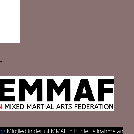
F
ng
Mitglied in der GEMMAF, d.h. die Teilnahme an